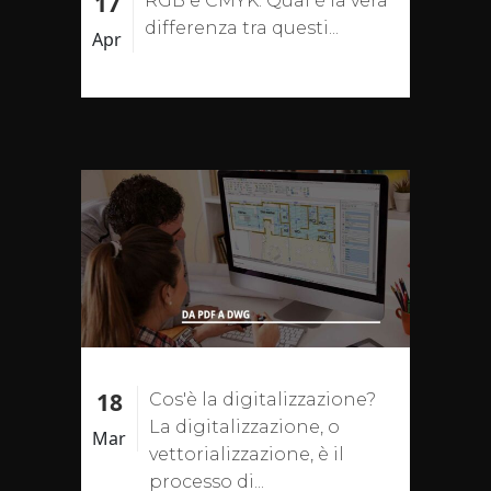
17
RGB e CMYK: Qual è la vera
differenza tra questi...
Apr
18
Cos'è la digitalizzazione?
La digitalizzazione, o
Mar
vettorializzazione, è il
processo di...