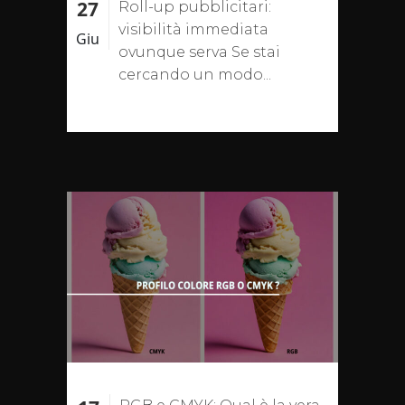
27
Roll-up pubblicitari:
visibilità immediata
Giu
ovunque serva Se stai
cercando un modo...