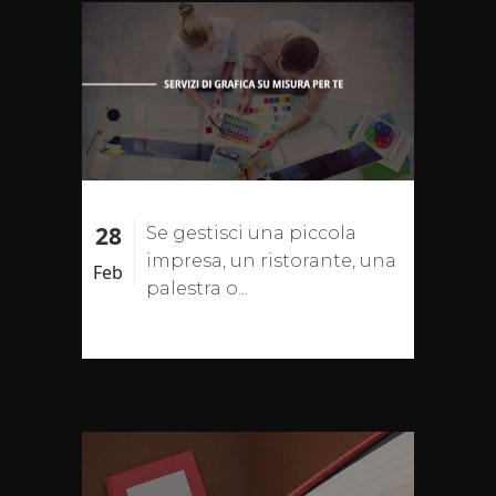
28
Se gestisci una piccola
impresa, un ristorante, una
Feb
palestra o...