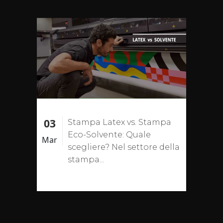
03
Stampa Latex vs. Stampa
Eco-Solvente: Quale
Mar
scegliere? Nel settore della
stampa...