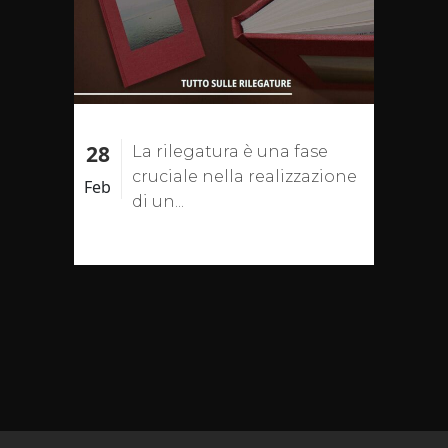
28
La rilegatura è una fase
cruciale nella realizzazione
Feb
di un...