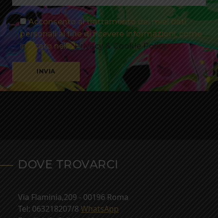
Acconsento al trattamento dei miei dati
personali al fine di ricevere informazioni, come
indicato nella
Privacy & Cookie Policy
Alternative:
DOVE TROVARCI
Via Flaminia,209 - 00196 Roma
Tel: 063218207/8
WhatsApp