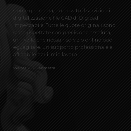
Come geometra, ho trovato il servizio di
digitalizzazione file CAD di Digicad
impeccabile. Tutte le quote originali sono
state rispettate con precisione assoluta,
un livello che nessun servizio online può
eguagliare. Un supporto professionale e
affidabile per il mio lavoro.
Walter P. - Geometra