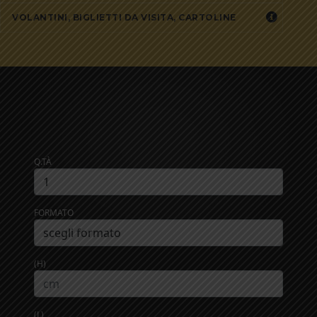
VOLANTINI, BIGLIETTI DA VISITA, CARTOLINE
Q.TÀ
FORMATO
(H)
(L)