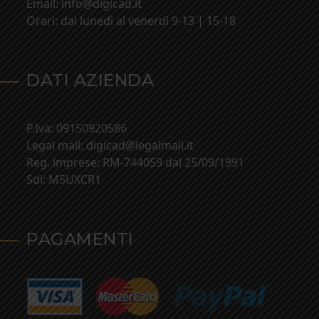
Email: info@digicad.it
Orari: dal lunedì al venerdì 9-13 | 15-18
DATI AZIENDA
P.Iva: 09150920586
Legal mail: digicad@legalmail.it
Reg. imprese: RM-744059 dal 25/09/1991
Sdi: M5UXCR1
PAGAMENTI