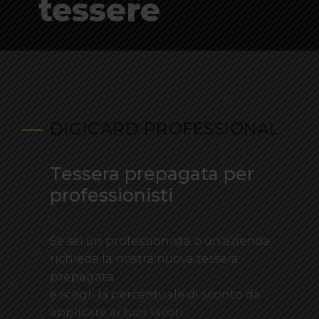
tessere
DIGICARD PROFESSIONAL
Tessera prepagata per
professionisti
Se sei un professionista o un’azienda
richieda la nostra nuova tessera
prepagata
e scegli la percentuale di sconto da
applicare ai tuoi lavori.