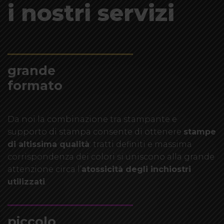
i nostri servizi
grande
formato
Da noi la combinazione tra stampante e
supporto di stampa consente di ottenere
stampe
di altissima qualità
: tratti definiti e massima
corrispondenza dei colori si uniscono alla grande
attenzione circa l’
atossicità degli inchiostri
utilizzati
.
piccolo