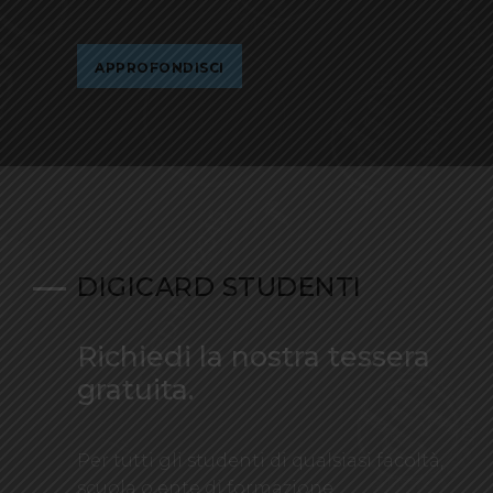
APPROFONDISCI
DIGICARD STUDENTI
Richiedi la nostra tessera
gratuita.
Per tutti gli studenti di qualsiasi facoltà,
scuola o ente di formazione.