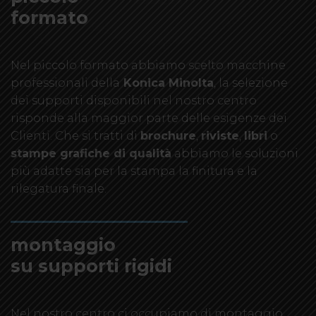
formato
Nel piccolo formato abbiamo scelto macchine
professionali della
Konica Minolta
, la selezione
dei supporti disponibili nel nostro centro
risponde alla maggior parte delle esigenze dei
Clienti. Che si tratti di
brochure
,
riviste
,
libri
o
stampe grafiche di qualità
abbiamo le soluzioni
più adatte sia per la stampa la finitura e la
rilegatura finale.
montaggio
su supporti rigidi
Nel nostro centro ci occupiamo di montaggio