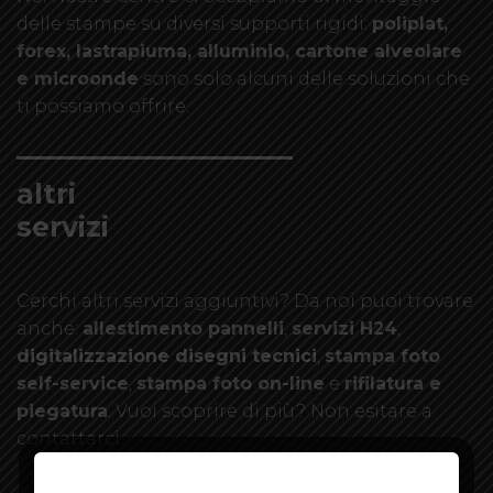
delle stampe su diversi supporti rigidi:
poliplat,
forex, lastrapiuma, alluminio, cartone alveolare
e microonde
sono solo alcuni delle soluzioni che
ti possiamo offrire.
altri
servizi
Cerchi altri servizi aggiuntivi? Da noi puoi trovare
anche:
allestimento pannelli
,
servizi H24
,
digitalizzazione disegni tecnici
,
stampa foto
self-service
,
stampa foto on-line
e
rifilatura e
piegatura
. Vuoi scoprire di più? Non esitare a
contattarci.